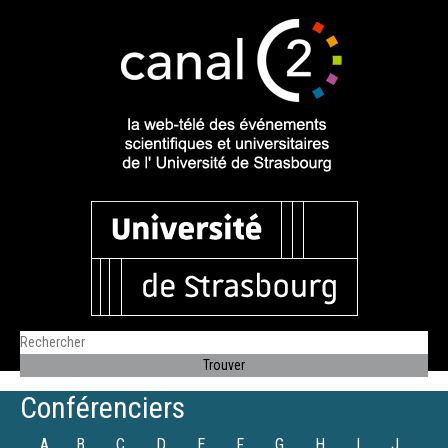
Conférenciers
A
B
C
D
E
F
G
H
I
J