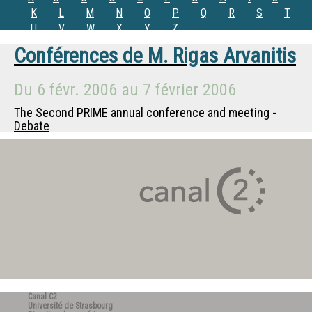
K
L
M
N
O
P
Q
R
S
T
U
V
W
X
Y
Z
Conférences de
M.
Rigas Arvanitis
Du
6 févr. 2006
au
7 février 2006
The Second PRIME annual conference and meeting -
Debate
Canal C2
Université de Strasbourg