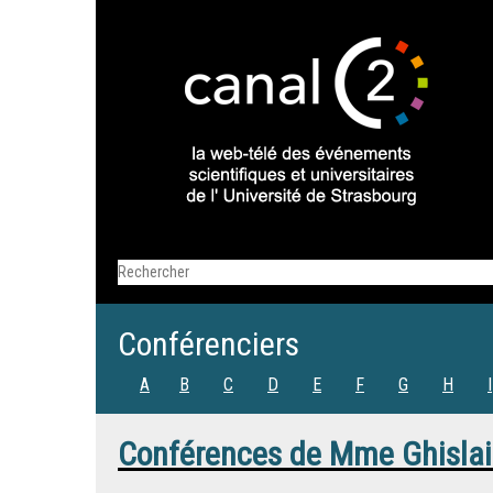
Conférenciers
A
B
C
D
E
F
G
H
I
Conférences de
Mme
Ghislai