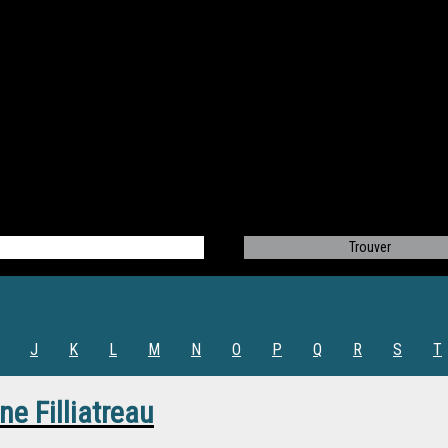
J
K
L
M
N
O
P
Q
R
S
T
ne Filliatreau