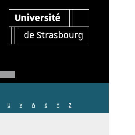
U
V
W
X
Y
Z