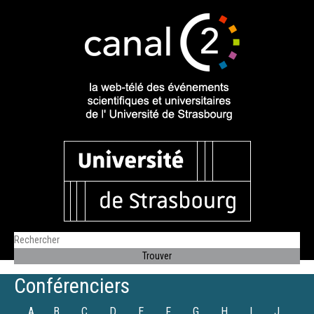
Conférenciers
A
B
C
D
E
F
G
H
I
J