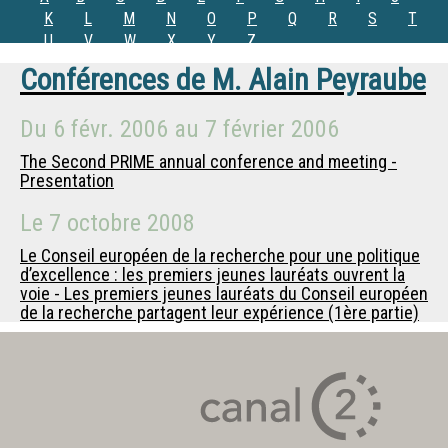
K
L
M
N
O
P
Q
R
S
T
U
V
W
X
Y
Z
Conférences de
M.
Alain Peyraube
Du
6 févr. 2006
au
7 février 2006
The Second PRIME annual conference and meeting -
Presentation
Le
7 octobre 2008
Le Conseil européen de la recherche pour une politique
d’excellence : les premiers jeunes lauréats ouvrent la
voie - Les premiers jeunes lauréats du Conseil européen
de la recherche partagent leur expérience (1ère partie)