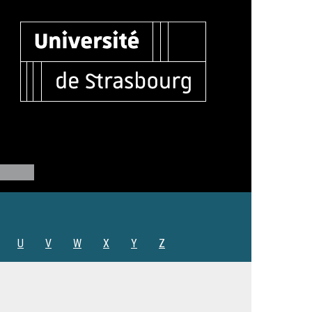
U
V
W
X
Y
Z