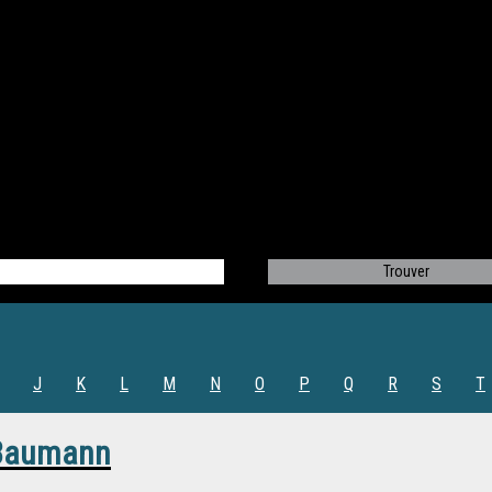
J
K
L
M
N
O
P
Q
R
S
T
 Baumann