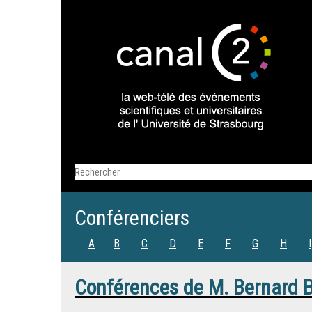
Conférenciers
A
B
C
D
E
F
G
H
I
Conférences de
M.
Bernard