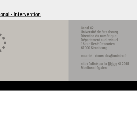
ional - Intervention
Canal C2
Université de Strasbourg
Direction du numérique
Département audiovisuel
16 rue René Descartes
67000 Strasbourg
---------------------------------------
courriel : dnum-dav@unistra.fr
---------------------------------------
site réalisé par la
DNum
© 2015
Mentions légales