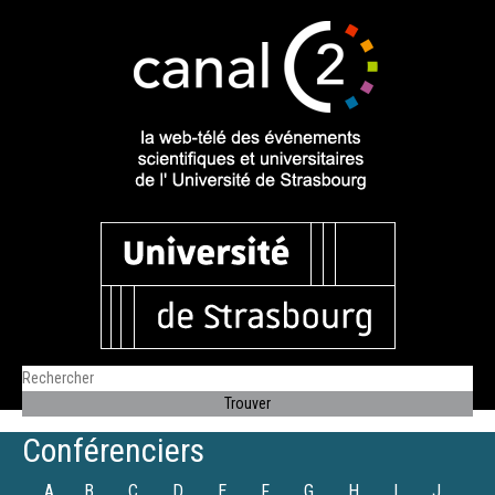
Conférenciers
A
B
C
D
E
F
G
H
I
J