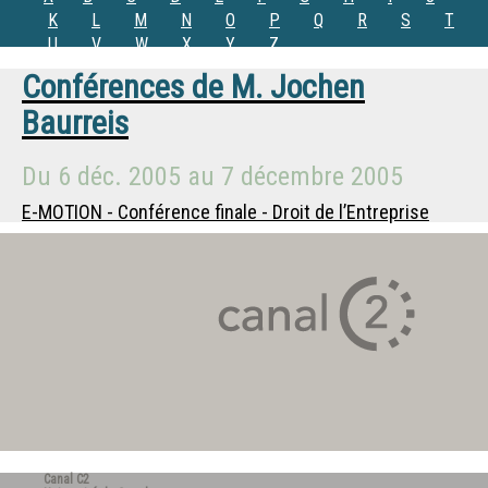
K
L
M
N
O
P
Q
R
S
T
U
V
W
X
Y
Z
Conférences de
M.
Jochen
Baurreis
Du
6 déc. 2005
au
7 décembre 2005
E-MOTION - Conférence finale - Droit de l’Entreprise
Canal C2