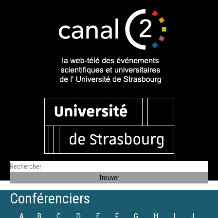
Conférenciers
A
B
C
D
E
F
G
H
I
J