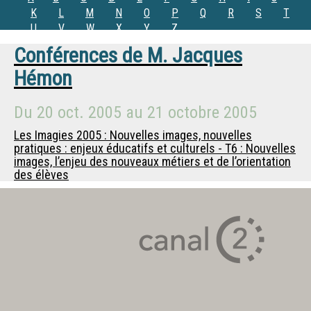
K
L
M
N
O
P
Q
R
S
T
U
V
W
X
Y
Z
Conférences de
M.
Jacques
Hémon
Du
20 oct. 2005
au
21 octobre 2005
Les Imagies 2005 : Nouvelles images, nouvelles
pratiques : enjeux éducatifs et culturels - T6 : Nouvelles
images, l’enjeu des nouveaux métiers et de l’orientation
des élèves