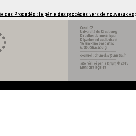
e des Procédés : le génie des procédés vers de nouveaux esp
Canal C2
Université de Strasbourg
Direction du numérique
Département audiovisuel
16 rue René Descartes
67000 Strasbourg
---------------------------------------
courriel : dnum-dav@unistra.fr
---------------------------------------
site réalisé par la
DNum
© 2015
Mentions légales