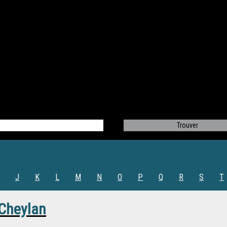
J
K
L
M
N
O
P
Q
R
S
T
Cheylan