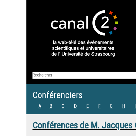
Conférenciers
A
B
C
D
E
F
G
H
I
Conférences de
M.
Jacques 