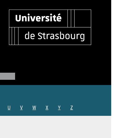
U
V
W
X
Y
Z