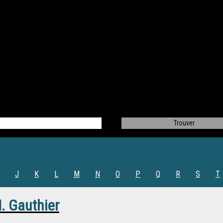
J
K
L
M
N
O
P
Q
R
S
T
. Gauthier