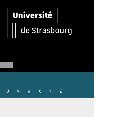
U
V
W
X
Y
Z