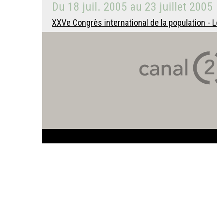
Du
18 juil. 2005
au
23 juillet 2005
XXVe Congrès international de la population - L