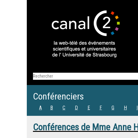
Conférenciers
A
B
C
D
E
F
G
H
I
Conférences de
Mme
Anne H