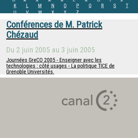
K
L
M
N
O
P
Q
R
S
T
U
V
W
X
Y
Z
Conférences de
M.
Patrick
Chézaud
Du
2 juin 2005
au
3 juin 2005
Journées GreCO 2005 - Enseigner avec les
technologies : côté usages - La politique TICE de
Grenoble Universités.