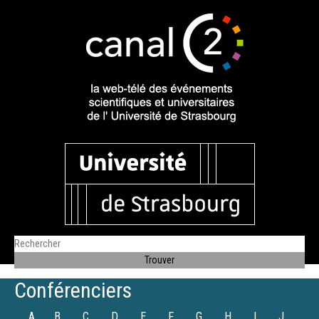
Conférenciers
A
B
C
D
E
F
G
H
I
J