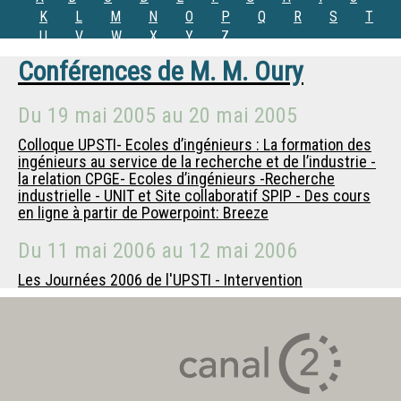
K
L
M
N
O
P
Q
R
S
T
U
V
W
X
Y
Z
Conférences de
M.
M. Oury
Du
19 mai 2005
au
20 mai 2005
Colloque UPSTI- Ecoles d’ingénieurs : La formation des
ingénieurs au service de la recherche et de l’industrie -
la relation CPGE- Ecoles d’ingénieurs -Recherche
industrielle - UNIT et Site collaboratif SPIP - Des cours
en ligne à partir de Powerpoint: Breeze
Du
11 mai 2006
au
12 mai 2006
Les Journées 2006 de l'UPSTI - Intervention