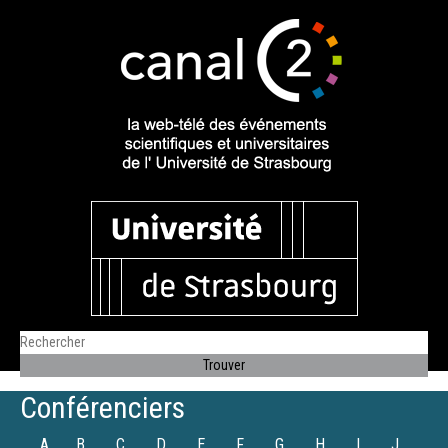
Conférenciers
A
B
C
D
E
F
G
H
I
J