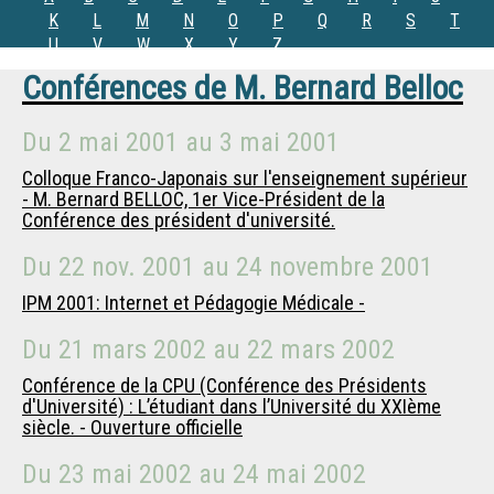
K
L
M
N
O
P
Q
R
S
T
U
V
W
X
Y
Z
Conférences de
M.
Bernard Belloc
Du
2 mai 2001
au
3 mai 2001
Colloque Franco-Japonais sur l'enseignement supérieur
- M. Bernard BELLOC, 1er Vice-Président de la
Conférence des président d'université.
Du
22 nov. 2001
au
24 novembre 2001
IPM 2001: Internet et Pédagogie Médicale -
Du
21 mars 2002
au
22 mars 2002
Conférence de la CPU (Conférence des Présidents
d'Université) : L’étudiant dans l’Université du XXIème
siècle. - Ouverture officielle
Du
23 mai 2002
au
24 mai 2002