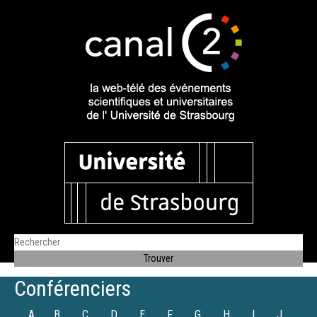
Conférenciers
A
B
C
D
E
F
G
H
I
J