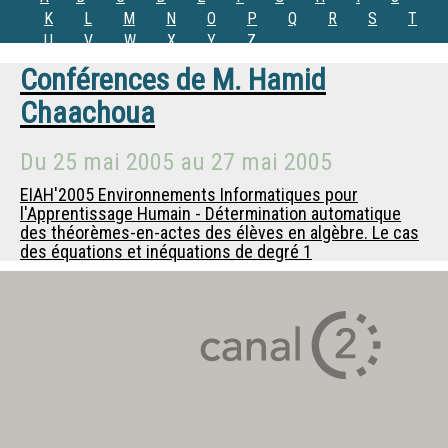
K
L
M
N
O
P
Q
R
S
T
U
V
W
X
Y
Z
Conférences de
M.
Hamid
Chaachoua
Du
25 mai 2005
au
27 mai 2005
EIAH'2005 Environnements Informatiques pour
l'Apprentissage Humain - Détermination automatique
des théorèmes-en-actes des élèves en algèbre. Le cas
des équations et inéquations de degré 1