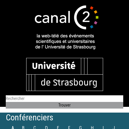
Conférenciers
A
B
C
D
E
F
G
H
I
J