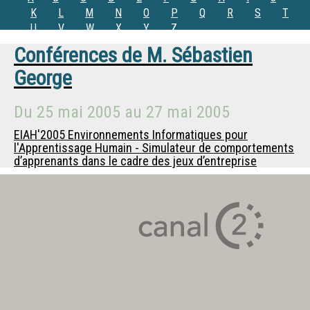
K
L
M
N
O
P
Q
R
S
T
U
V
W
X
Y
Z
Conférences de
M.
Sébastien
George
Du
25 mai 2005
au
27 mai 2005
EIAH'2005 Environnements Informatiques pour
l'Apprentissage Humain - Simulateur de comportements
d’apprenants dans le cadre des jeux d’entreprise