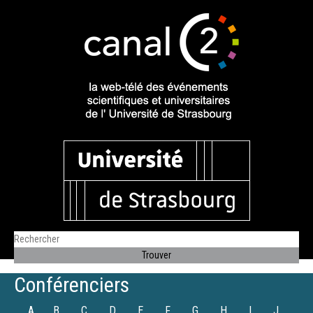
Conférenciers
A
B
C
D
E
F
G
H
I
J