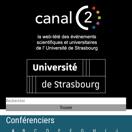
Conférenciers
A
B
C
D
E
F
G
H
I
J