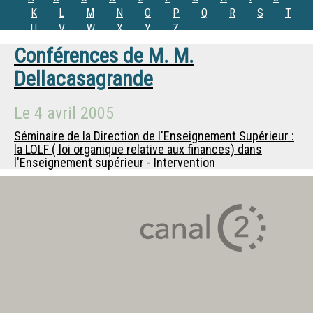
K
L
M
N
O
P
Q
R
S
T
U
V
W
X
Y
Z
Conférences de
M.
M.
Dellacasagrande
Le
4 avril 2005
Séminaire de la Direction de l'Enseignement Supérieur :
la LOLF ( loi organique relative aux finances) dans
l'Enseignement supérieur - Intervention