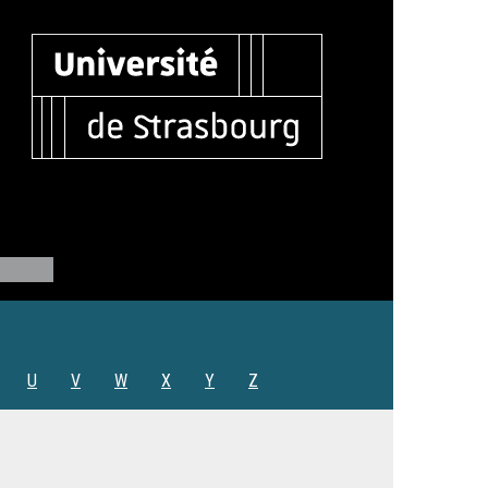
U
V
W
X
Y
Z