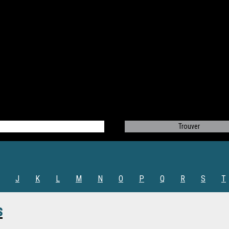
J
K
L
M
N
O
P
Q
R
S
T
s