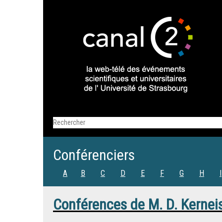
Conférenciers
A
B
C
D
E
F
G
H
I
Conférences de
M.
D. Kernei