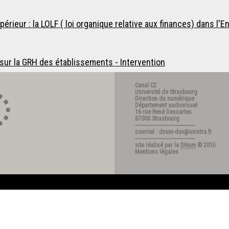
érieur : la LOLF ( loi organique relative aux finances) dans l'
sur la GRH des établissements - Intervention
Canal C2
Université de Strasbourg
Direction du numérique
Département audiovisuel
16 rue René Descartes
67000 Strasbourg
---------------------------------------
courriel : dnum-dav@unistra.fr
---------------------------------------
site réalisé par la
DNum
© 2015
Mentions légales