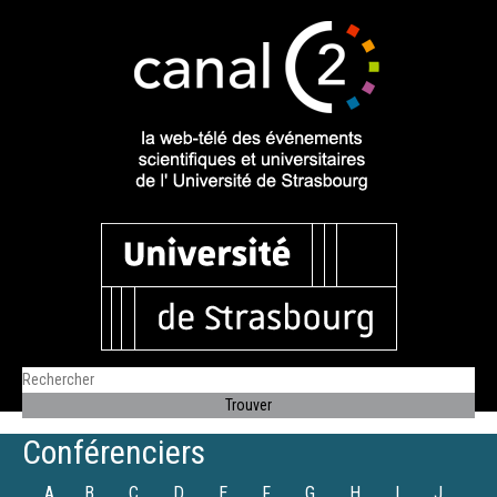
Conférenciers
A
B
C
D
E
F
G
H
I
J