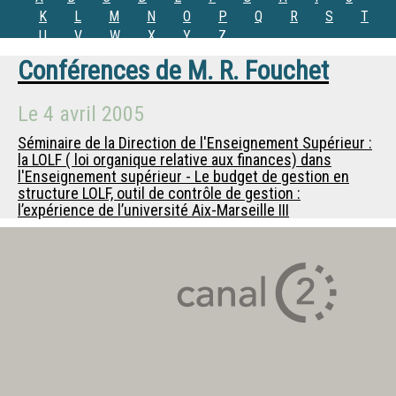
K
L
M
N
O
P
Q
R
S
T
U
V
W
X
Y
Z
Conférences de
M.
R. Fouchet
Le
4 avril 2005
Séminaire de la Direction de l'Enseignement Supérieur :
la LOLF ( loi organique relative aux finances) dans
l'Enseignement supérieur - Le budget de gestion en
structure LOLF, outil de contrôle de gestion :
l’expérience de l’université Aix-Marseille III