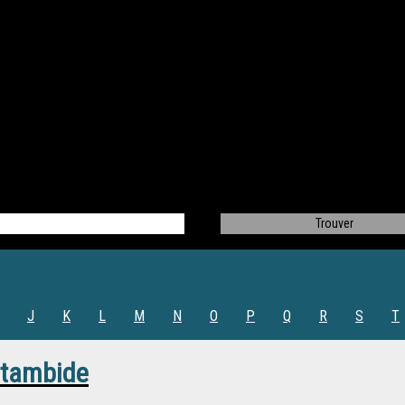
J
K
L
M
N
O
P
Q
R
S
T
tambide