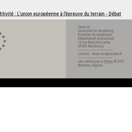
tivité : L’union européenne à l’épreuve du terrain - Débat
Canal C2
Université de Strasbourg
Direction du numérique
Département audiovisuel
16 rue René Descartes
67000 Strasbourg
---------------------------------------
courriel : dnum-dav@unistra.fr
---------------------------------------
site réalisé par la
DNum
© 2015
Mentions légales