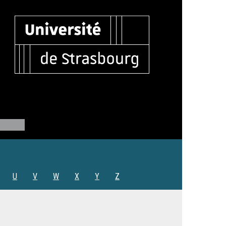
U
V
W
X
Y
Z