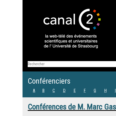
Conférenciers
A
B
C
D
E
F
G
H
I
Conférences de
M.
Marc Gas