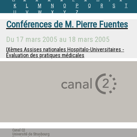
K
L
M
N
O
P
Q
R
S
T
U
V
W
X
Y
Z
Conférences de
M.
Pierre Fuentes
Du
17 mars 2005
au
18 mars 2005
IXèmes Assises nationales Hospitalo-Universitaires -
Évaluation des pratiques médicales
Canal C2
Université de Strasbourg