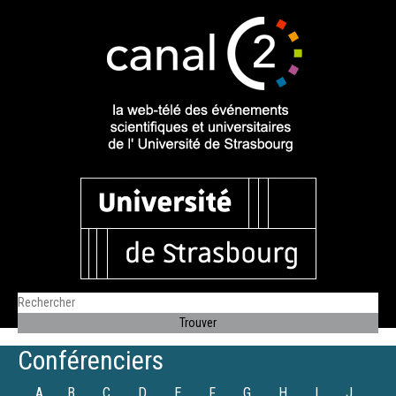
Conférenciers
A
B
C
D
E
F
G
H
I
J