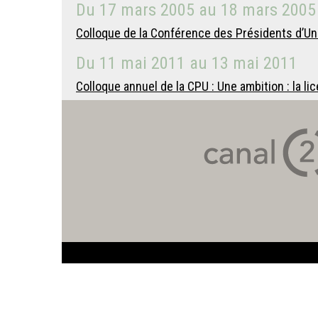
Du
17 mars 2005
au
18 mars 2005
Colloque de la Conférence des Présidents d’Univ
Du
11 mai 2011
au
13 mai 2011
Colloque annuel de la CPU : Une ambition : la li