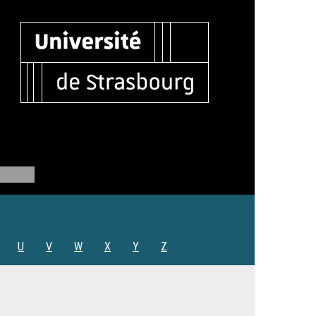
U
V
W
X
Y
Z