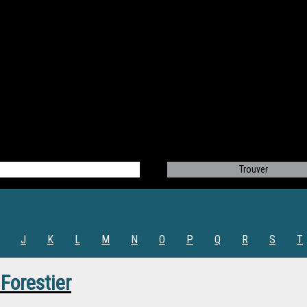
J
K
L
M
N
O
P
Q
R
S
T
 Forestier