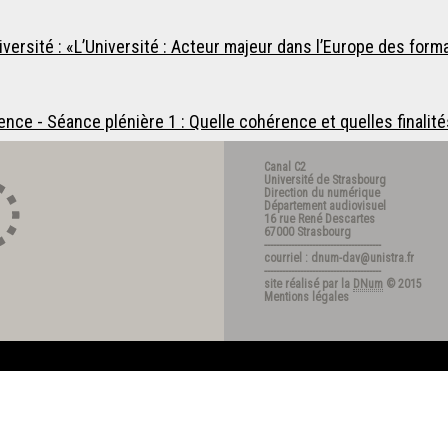
ersité : «L’Université : Acteur majeur dans l’Europe des forma
cence - Séance plénière 1 : Quelle cohérence et quelles finalité
Canal C2
Université de Strasbourg
Direction du numérique
Département audiovisuel
16 rue René Descartes
67000 Strasbourg
---------------------------------------
courriel : dnum-dav@unistra.fr
---------------------------------------
site réalisé par la
DNum
© 2015
Mentions légales