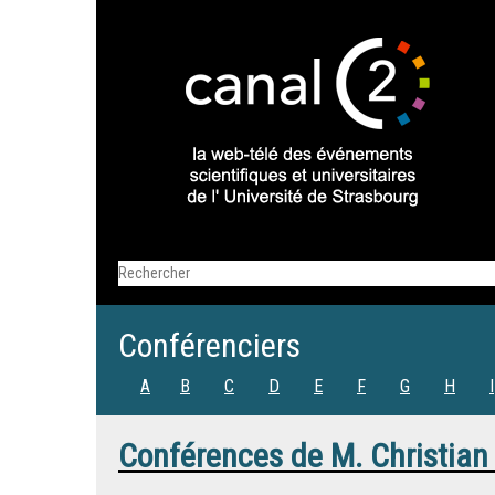
Conférenciers
A
B
C
D
E
F
G
H
I
Conférences de
M.
Christian