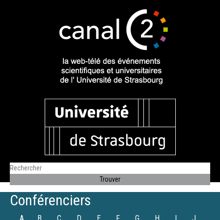
Conférenciers
A
B
C
D
E
F
G
H
I
J