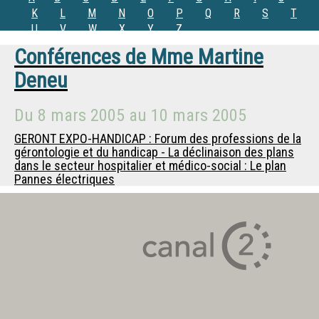
K
L
M
N
O
P
Q
R
S
T
U
V
W
X
Y
Z
Conférences de
Mme
Martine
Deneu
Du
8 mars 2005
au
10 mars 2005
GERONT EXPO-HANDICAP : Forum des professions de la
gérontologie et du handicap - La déclinaison des plans
dans le secteur hospitalier et médico-social : Le plan
Pannes électriques