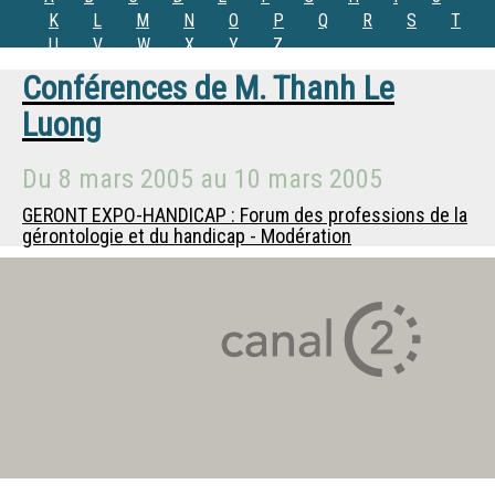
K
L
M
N
O
P
Q
R
S
T
U
V
W
X
Y
Z
Conférences de
M.
Thanh Le
Luong
Du
8 mars 2005
au
10 mars 2005
GERONT EXPO-HANDICAP : Forum des professions de la
gérontologie et du handicap - Modération