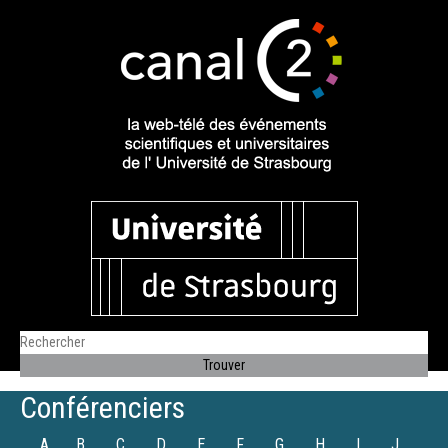
Conférenciers
A
B
C
D
E
F
G
H
I
J