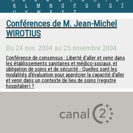
K
L
M
N
O
P
Q
R
S
T
U
V
W
X
Y
Z
Conférences de
M.
Jean-Michel
WIROTIUS
Du
24 nov. 2004
au
25 novembre 2004
Conférence de consensus : Liberté d'aller et venir dans
les établissements sanitaires et médico-sociaux, et
obligation de soins et de sécurité - Quelles sont les
modalités d’évaluation pour apprécier la capacité d’aller
et venir dans un contexte de lieu de soins (registre
hospitalier) ?