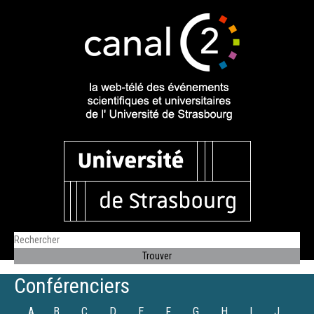
Conférenciers
A
B
C
D
E
F
G
H
I
J