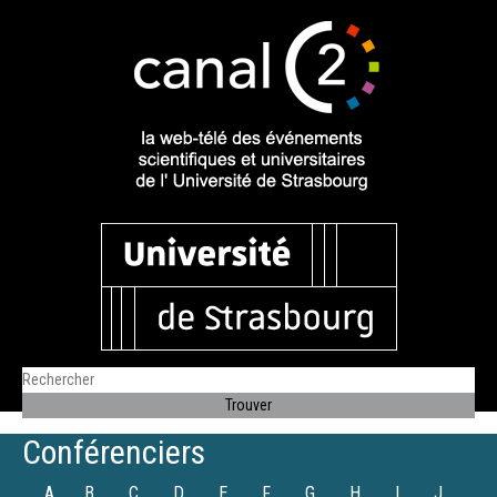
Conférenciers
A
B
C
D
E
F
G
H
I
J