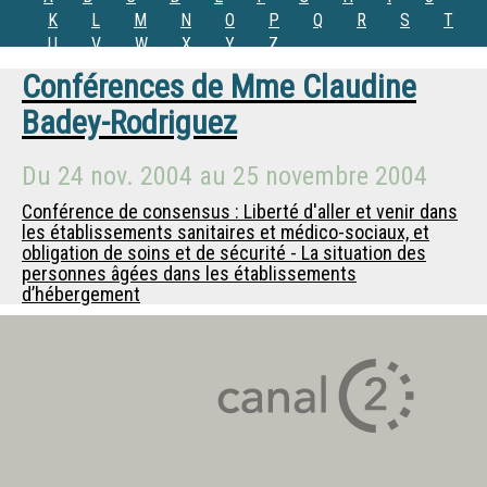
K
L
M
N
O
P
Q
R
S
T
U
V
W
X
Y
Z
Conférences de
Mme
Claudine
Badey-Rodriguez
Du
24 nov. 2004
au
25 novembre 2004
Conférence de consensus : Liberté d'aller et venir dans
les établissements sanitaires et médico-sociaux, et
obligation de soins et de sécurité - La situation des
personnes âgées dans les établissements
d’hébergement