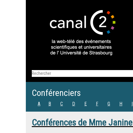
Conférenciers
A
B
C
D
E
F
G
H
I
Conférences de
Mme
Janine