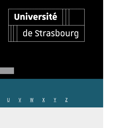
U
V
W
X
Y
Z