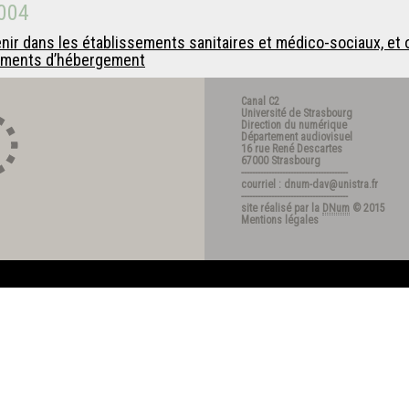
004
nir dans les établissements sanitaires et médico-sociaux, et ob
sements d’hébergement
Canal C2
Université de Strasbourg
Direction du numérique
Département audiovisuel
16 rue René Descartes
67000 Strasbourg
---------------------------------------
courriel : dnum-dav@unistra.fr
---------------------------------------
site réalisé par la
DNum
© 2015
Mentions légales