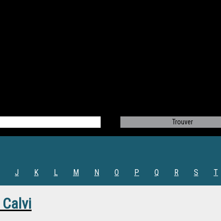
J
K
L
M
N
O
P
Q
R
S
T
 Calvi