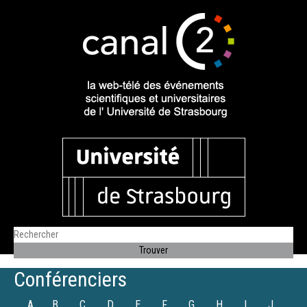
Conférenciers
A
B
C
D
E
F
G
H
I
J