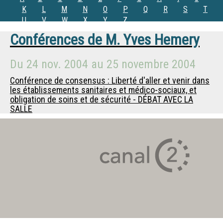
K
L
M
N
O
P
Q
R
S
T
U
V
W
X
Y
Z
Conférences de
M.
Yves Hemery
Du
24 nov. 2004
au
25 novembre 2004
Conférence de consensus : Liberté d'aller et venir dans
les établissements sanitaires et médico-sociaux, et
obligation de soins et de sécurité - DÉBAT AVEC LA
SALLE