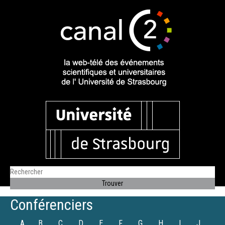
Conférenciers
A
B
C
D
E
F
G
H
I
J