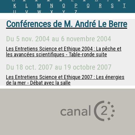
K
L
M
N
O
P
Q
R
S
T
U
V
W
X
Y
Z
Conférences de
M.
André Le Berre
Du
5 nov. 2004
au
6 novembre 2004
Les Entretiens Science et Ethique 2004 : La pêche et
les avancées scientifiques - Table-ronde suite
Du
18 oct. 2007
au
19 octobre 2007
Les Entretiens Science et Ethique 2007 : Les énergies
de la mer - Débat avec la salle