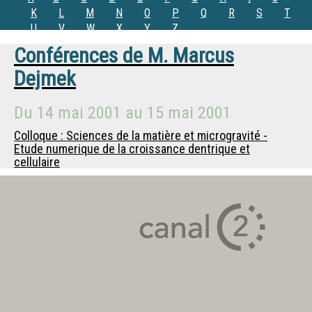
K
L
M
N
O
P
Q
R
S
T
U
V
W
X
Y
Z
Conférences de
M.
Marcus
Dejmek
Du
14 mai 2001
au
15 mai 2001
Colloque : Sciences de la matière et microgravité -
Etude numerique de la croissance dentrique et
cellulaire