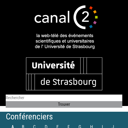
Conférenciers
A
B
C
D
E
F
G
H
I
J