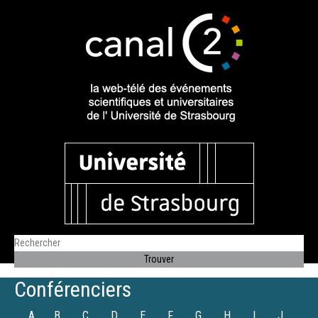
Conférenciers
A
B
C
D
E
F
G
H
I
J