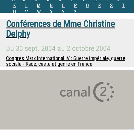
K
L
M
N
O
P
Q
R
S
T
U
V
W
X
Y
Z
Conférences de
Mme
Christine
Delphy
Du
30 sept. 2004
au
2 octobre 2004
Congrès Marx International IV : Guerre impériale, guerre
sociale - Race, caste et genre en France