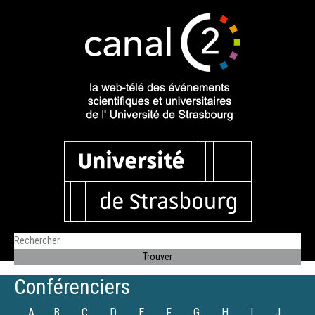
Conférenciers
A
B
C
D
E
F
G
H
I
J