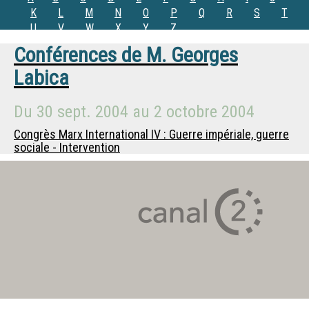
K
L
M
N
O
P
Q
R
S
T
U
V
W
X
Y
Z
Conférences de
M.
Georges
Labica
Du
30 sept. 2004
au
2 octobre 2004
Congrès Marx International IV : Guerre impériale, guerre
sociale - Intervention