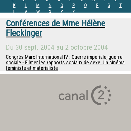
K
L
M
N
O
P
Q
R
S
T
U
V
W
X
Y
Z
Conférences de
Mme
Hélène
Fleckinger
Du
30 sept. 2004
au
2 octobre 2004
Congrès Marx International IV : Guerre impériale, guerre
sociale - Filmer les rapports sociaux de sexe. Un cinéma
féministe et matérialiste