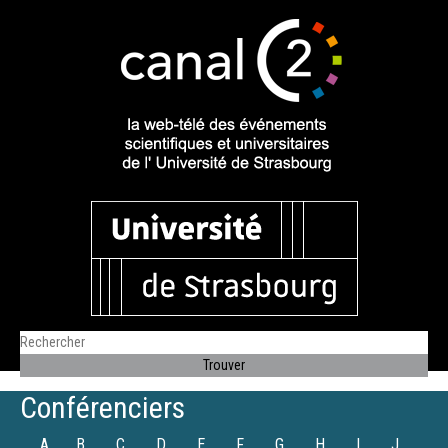
Conférenciers
A
B
C
D
E
F
G
H
I
J