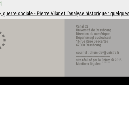
4
 guerre sociale - Pierre Vilar et l’analyse historique : quelque
Canal C2
Université de Strasbourg
Direction du numérique
Département audiovisuel
16 rue René Descartes
67000 Strasbourg
---------------------------------------
courriel : dnum-dav@unistra.fr
---------------------------------------
site réalisé par la
DNum
© 2015
Mentions légales