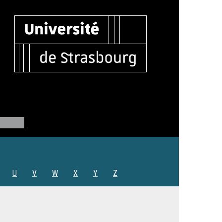
U
V
W
X
Y
Z