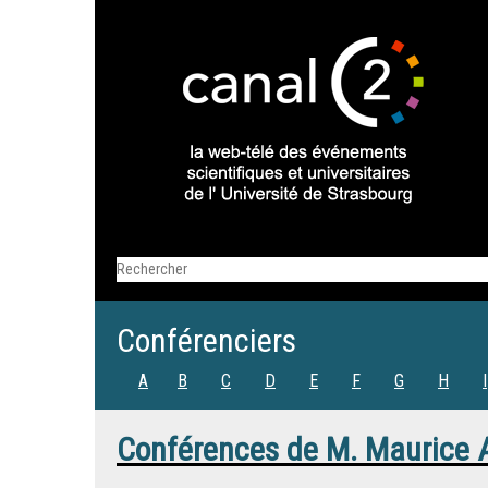
Conférenciers
A
B
C
D
E
F
G
H
I
Conférences de
M.
Maurice 