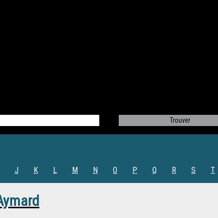
J
K
L
M
N
O
P
Q
R
S
T
Aymard