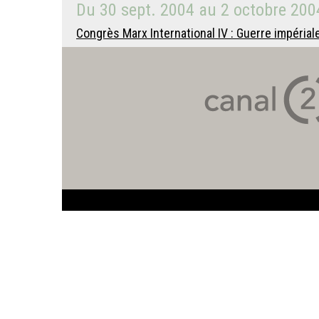
Du
30 sept. 2004
au
2 octobre 200
Congrès Marx International IV : Guerre impériale,