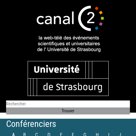
Conférenciers
A
B
C
D
E
F
G
H
I
J