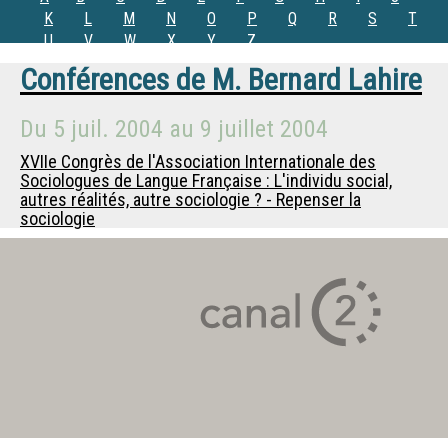
K
L
M
N
O
P
Q
R
S
T
U
V
W
X
Y
Z
Conférences de
M.
Bernard Lahire
Du
5 juil. 2004
au
9 juillet 2004
XVIIe Congrès de l'Association Internationale des
Sociologues de Langue Française : L'individu social,
autres réalités, autre sociologie ? - Repenser la
sociologie