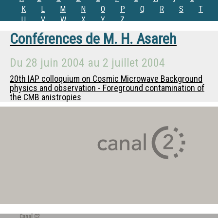
K
L
M
N
O
P
Q
R
S
T
U
V
W
X
Y
Z
Conférences de
M.
H. Asareh
Du
28 juin 2004
au
2 juillet 2004
20th IAP colloquium on Cosmic Microwave Background
physics and observation - Foreground contamination of
the CMB anistropies
Canal C2