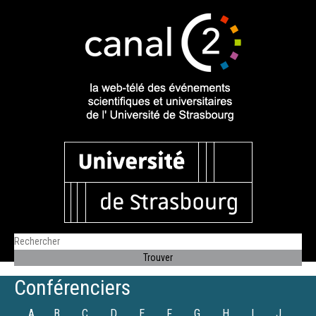
Conférenciers
A
B
C
D
E
F
G
H
I
J