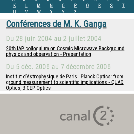
K
L
M
N
O
P
Q
R
S
T
U
V
W
X
Y
Z
Conférences de
M.
K. Ganga
Du
28 juin 2004
au
2 juillet 2004
20th IAP colloquium on Cosmic Microwave Background
physics and observation - Presentation
Du
5 déc. 2006
au
7 décembre 2006
Institut d'Astrophysique de Paris : Planck Optics: from
ground measurement to scientific implications - QUAD
Optics, BICEP Optics