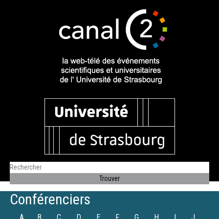
Conférenciers
A
B
C
D
E
F
G
H
I
J