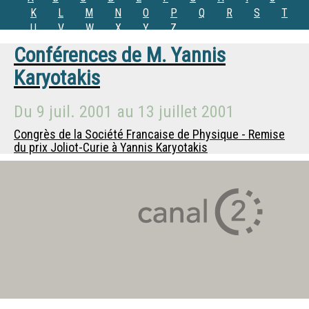
K
L
M
N
O
P
Q
R
S
T
U
V
W
X
Y
Z
Conférences de
M. Yannis
Karyotakis
Du
9 juil. 2001
au
13 juillet 2001
Congrès de la Société Francaise de Physique - Remise
du prix Joliot-Curie à Yannis Karyotakis