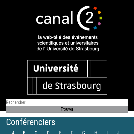
Conférenciers
A
B
C
D
E
F
G
H
I
J