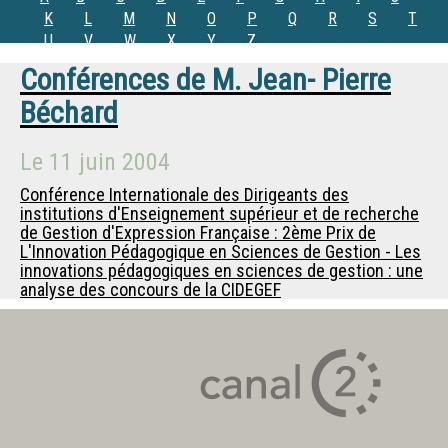
K
L
M
N
O
P
Q
R
S
T
U
V
W
X
Y
Z
Conférences de
M.
Jean- Pierre
Béchard
Le
11 juin 2004
Conférence Internationale des Dirigeants des
institutions d'Enseignement supérieur et de recherche
de Gestion d'Expression Française : 2ème Prix de
L'Innovation Pédagogique en Sciences de Gestion - Les
innovations pédagogiques en sciences de gestion : une
analyse des concours de la CIDEGEF