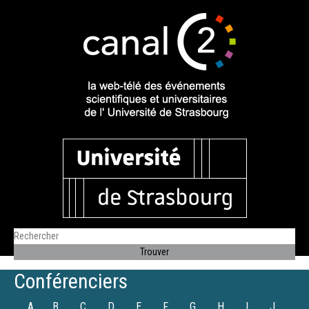
Conférenciers
A
B
C
D
E
F
G
H
I
J