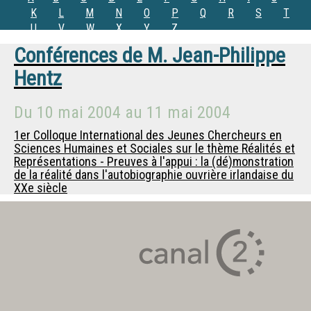
K
L
M
N
O
P
Q
R
S
T
U
V
W
X
Y
Z
Conférences de
M.
Jean-Philippe
Hentz
Du
10 mai 2004
au
11 mai 2004
1er Colloque International des Jeunes Chercheurs en
Sciences Humaines et Sociales sur le thème Réalités et
Représentations - Preuves à l'appui : la (dé)monstration
de la réalité dans l'autobiographie ouvrière irlandaise du
XXe siècle