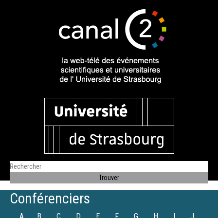
Conférenciers
A
B
C
D
E
F
G
H
I
J