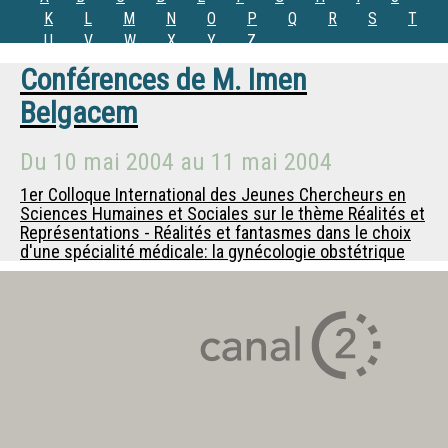
K
L
M
N
O
P
Q
R
S
T
U
V
W
X
Y
Z
Conférences de
M.
Imen
Belgacem
Du
10 mai 2004
au
11 mai 2004
1er Colloque International des Jeunes Chercheurs en
Sciences Humaines et Sociales sur le thème Réalités et
Représentations - Réalités et fantasmes dans le choix
d'une spécialité médicale: la gynécologie obstétrique