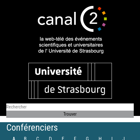
Conférenciers
A
B
C
D
E
F
G
H
I
J