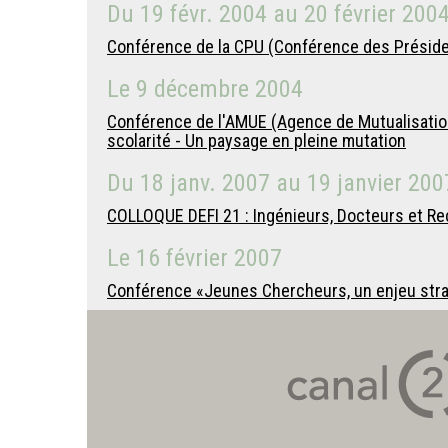
Du
19 févr. 2004
au
20 février 200
Conférence de la CPU (Conférence des Président
Le
9 décembre 2004
Conférence de l'AMUE (Agence de Mutualisation
scolarité - Un paysage en pleine mutation
Du
18 janv. 2007
au
19 janvier 200
COLLOQUE DEFI 21 : Ingénieurs, Docteurs et Re
Le
16 février 2007
Conférence «Jeunes Chercheurs, un enjeu strat