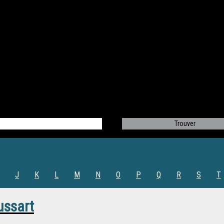
J
K
L
M
N
O
P
Q
R
S
T
ussart