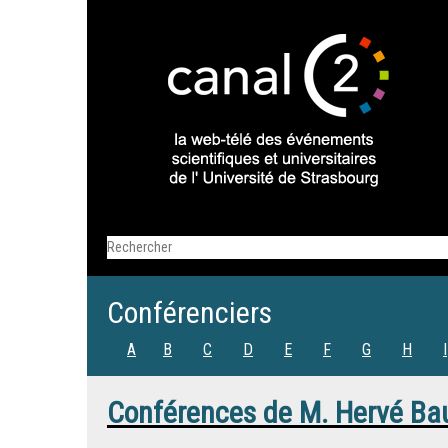
Conférenciers
A
B
C
D
E
F
G
H
I
Conférences de
M.
Hervé Ba