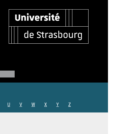
U
V
W
X
Y
Z