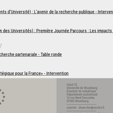
4
s d'Université) : L'avenir de la recherche publique - Interven
 des Universités) : Première Journée Parcours : Les impacts 
7
cherche partenariale - Table ronde
égique pour la France» - Intervention
Canal C2
Université de Strasbourg
Direction du numérique
Département audiovisuel
16 rue René Descartes
67000 Strasbourg
---------------------------------------
courriel : dnum-dav@unistra.fr
---------------------------------------