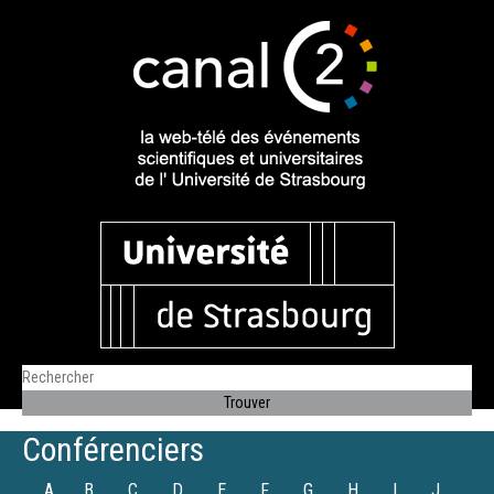
Conférenciers
A
B
C
D
E
F
G
H
I
J