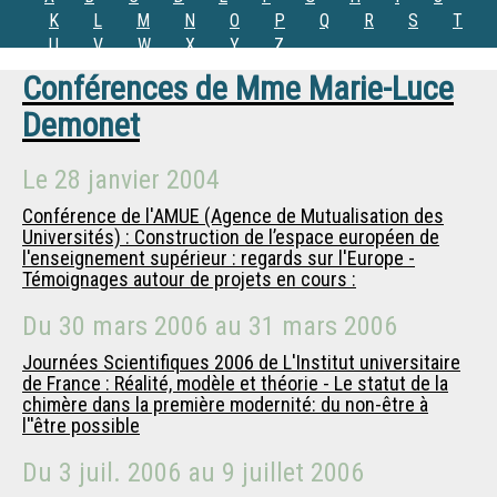
K
L
M
N
O
P
Q
R
S
T
U
V
W
X
Y
Z
Conférences de
Mme
Marie-Luce
Demonet
Le
28 janvier 2004
Conférence de l'AMUE (Agence de Mutualisation des
Universités) : Construction de l’espace européen de
l'enseignement supérieur : regards sur l'Europe -
Témoignages autour de projets en cours :
Du
30 mars 2006
au
31 mars 2006
Journées Scientifiques 2006 de L'Institut universitaire
de France : Réalité, modèle et théorie - Le statut de la
chimère dans la première modernité: du non-être à
l''être possible
Du
3 juil. 2006
au
9 juillet 2006