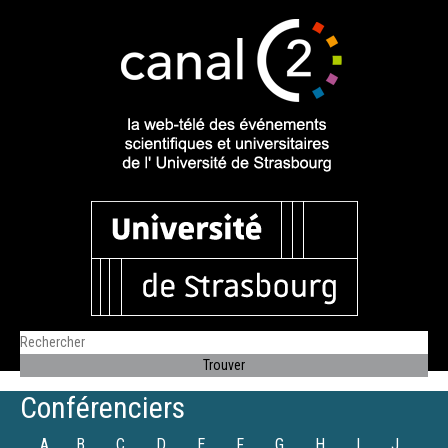
Conférenciers
A
B
C
D
E
F
G
H
I
J