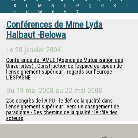
K
L
M
N
O
P
Q
R
S
T
U
V
W
X
Y
Z
Conférences de
Mme
Lyda
Halbaut -Belowa
Le
28 janvier 2004
Conférence de l'AMUE (Agence de Mutualisation des
Universités) : Construction de l’espace européen de
l'enseignement supérieur : regards sur l'Europe -
L'ESPAGNE
Du
19 mai 2008
au
22 mai 2008
25e congrès de l'AIPU - le défi de la qualité dans
l'enseignement supérieur : vers un changement de
paradigme - Des chemins de la qualité : le rôle des
acteurs