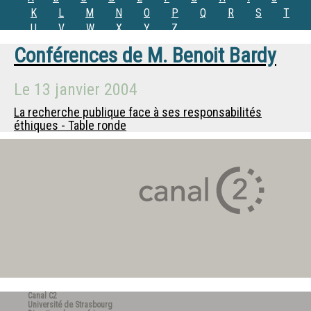
K
L
M
N
O
P
Q
R
S
T
U
V
W
X
Y
Z
Conférences de
M.
Benoit Bardy
Le
13 janvier 2004
La recherche publique face à ses responsabilités
éthiques - Table ronde
Canal C2
Université de Strasbourg