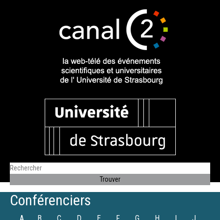
Conférenciers
A
B
C
D
E
F
G
H
I
J