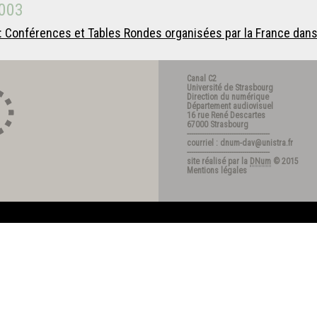
003
: Conférences et Tables Rondes organisées par la France dans
Canal C2
Université de Strasbourg
Direction du numérique
Département audiovisuel
16 rue René Descartes
67000 Strasbourg
---------------------------------------
courriel : dnum-dav@unistra.fr
---------------------------------------
site réalisé par la
DNum
© 2015
Mentions légales