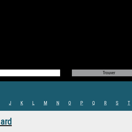
J
K
L
M
N
O
P
Q
R
S
T
lard