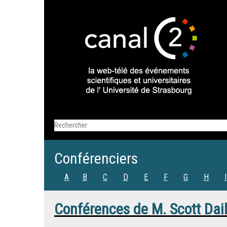
Conférenciers
A
B
C
D
E
F
G
H
I
Conférences de
M.
Scott Dai