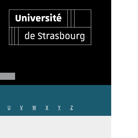
U
V
W
X
Y
Z