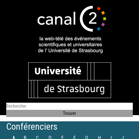
Conférenciers
A
B
C
D
E
F
G
H
I
J