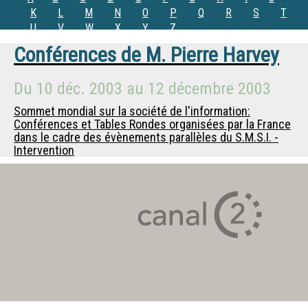
K
L
M
N
O
P
Q
R
S
T
U
V
W
X
Y
Z
Conférences de
M.
Pierre Harvey
Du
10 déc. 2003
au
12 décembre 2003
Sommet mondial sur la société de l'information:
Conférences et Tables Rondes organisées par la France
dans le cadre des évènements parallèles du S.M.S.I. -
Intervention