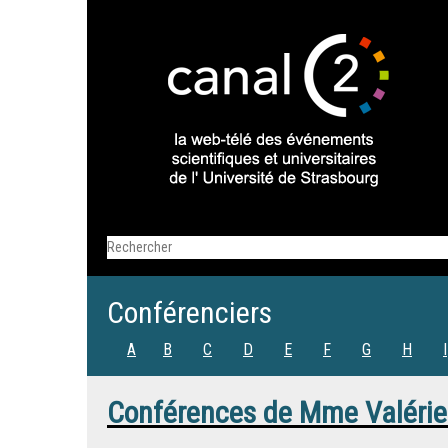
Conférenciers
A
B
C
D
E
F
G
H
I
Conférences de
Mme
Valéri