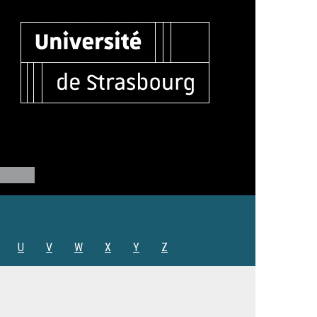
U
V
W
X
Y
Z