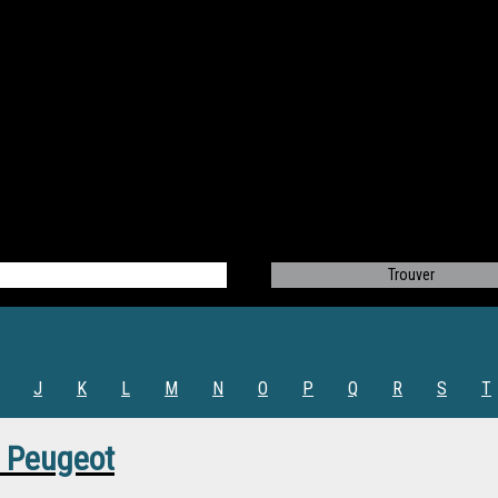
J
K
L
M
N
O
P
Q
R
S
T
e Peugeot