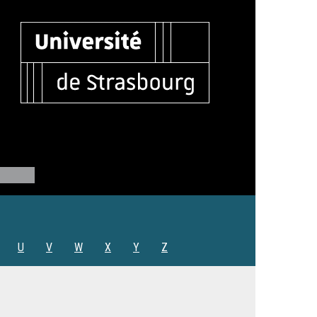
U
V
W
X
Y
Z