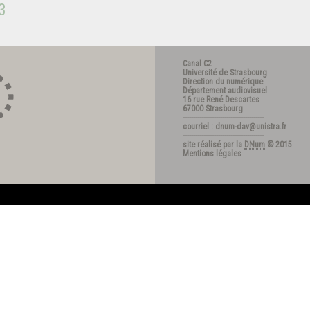
3
Canal C2
Université de Strasbourg
Direction du numérique
Département audiovisuel
16 rue René Descartes
67000 Strasbourg
---------------------------------------
courriel : dnum-dav@unistra.fr
---------------------------------------
site réalisé par la
DNum
© 2015
Mentions légales