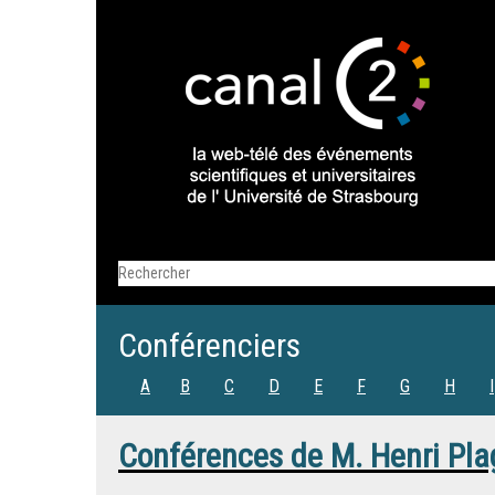
Conférenciers
A
B
C
D
E
F
G
H
I
Conférences de
M.
Henri Pla