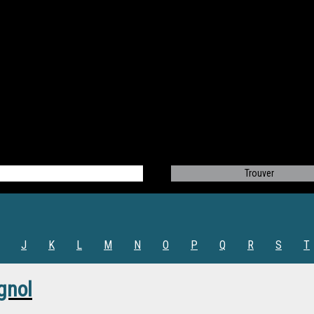
J
K
L
M
N
O
P
Q
R
S
T
gnol