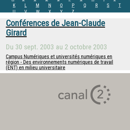
K
L
M
N
O
P
Q
R
S
T
U
V
W
X
Y
Z
Conférences de
Jean-Claude
Girard
Du
30 sept. 2003
au
2 octobre 2003
Campus Numériques et universités numériques en
région - Des environnements numériques de travail
(ENT) en milieu universitaire