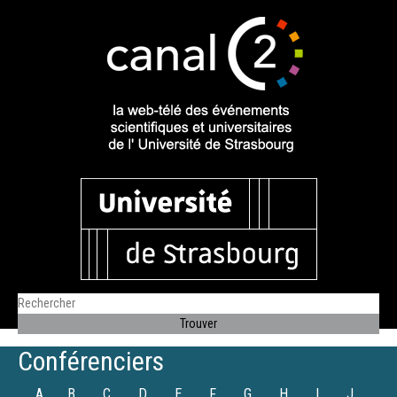
Conférenciers
A
B
C
D
E
F
G
H
I
J