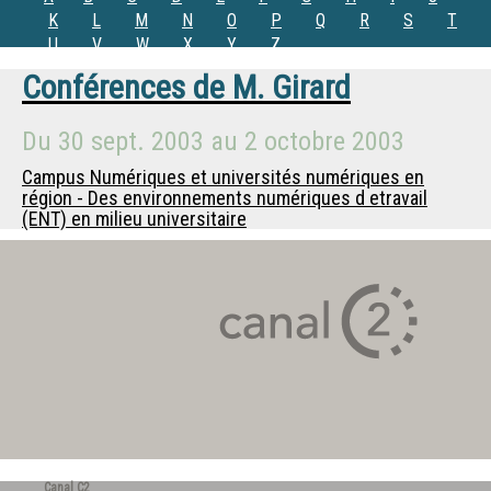
K
L
M
N
O
P
Q
R
S
T
U
V
W
X
Y
Z
Conférences de
M.
Girard
Du
30 sept. 2003
au
2 octobre 2003
Campus Numériques et universités numériques en
région - Des environnements numériques d etravail
(ENT) en milieu universitaire
Canal C2