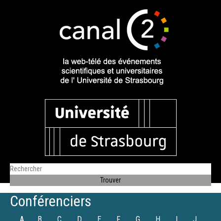
Conférenciers
A
B
C
D
E
F
G
H
I
J