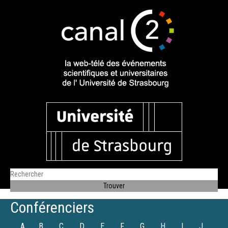
Conférenciers
A
B
C
D
E
F
G
H
I
J