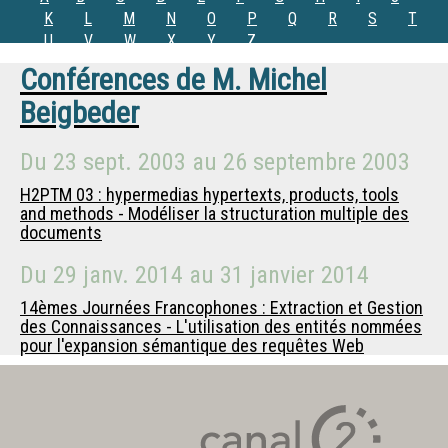
K
L
M
N
O
P
Q
R
S
T
U
V
W
X
Y
Z
Conférences de
M.
Michel
Beigbeder
Du
23 sept. 2003
au
26 septembre 2003
H2PTM 03 : hypermedias hypertexts, products, tools
and methods - Modéliser la structuration multiple des
documents
Du
29 janv. 2014
au
31 janvier 2014
14èmes Journées Francophones : Extraction et Gestion
des Connaissances - L'utilisation des entités nommées
pour l'expansion sémantique des requêtes Web