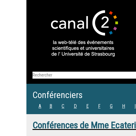
Conférenciers
A
B
C
D
E
F
G
H
I
Conférences de
Mme
Ecater