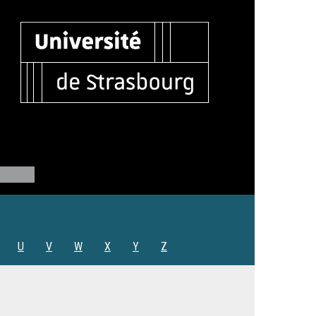
U
V
W
X
Y
Z