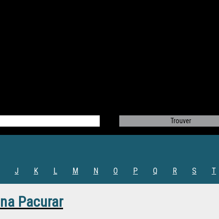
J
K
L
M
N
O
P
Q
R
S
T
ina Pacurar